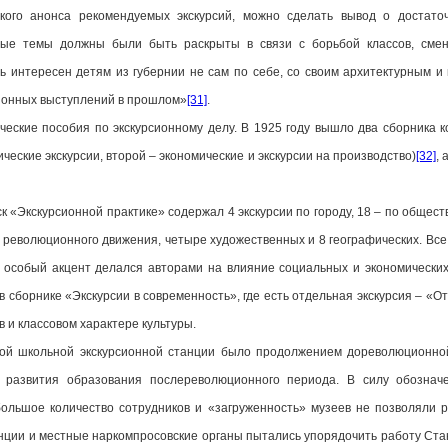
ткого анонса рекомендуемых экскурсий, можно сделать вывод о достато
нные темы должны были быть раскрыты в связи с борьбой классов, см
 интересен детям из губернии не сам по себе, со своим архитектурным и 
ионных выступлений в прошлом»
[31]
.
еские пособия по экскурсионному делу. В 1925 году вышло два сборника ко
ческие экскурсии, второй – экономические и экскурсии на производство)
[32]
, 
 «Экскурсионной практике» содержал 4 экскурсии по городу, 18 – по обществ
ии революционного движения, четыре художественных и 8 географических. В
о особый акцент делался авторами на влияние социальных и экономических
в сборнике «Экскурсии в современность», где есть отдельная экскурсия – 
ов и классовом характере культуры.
ой школьной экскурсионной станции было продолжением дореволюционно
и развития образования послереволюционного периода. В силу обозна
большое количество сотрудников и «загруженность» музеев не позволяли 
ции и местные наркомпросовские органы пытались упорядочить работу Стан