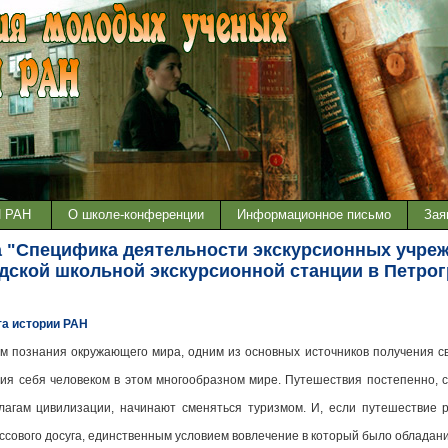
И РАН
О школе-конференции
Информационное письмо
Зая
 "Специфика деятельности экскурсионных учрежде
дской школьной экскурсионной станции в Петрог
та истории РАН
м познания окружающего мира, одним из основных источников получения све
ия себя человеком в этом многообразном мире. Путешествия постепенно, 
агам цивилизации, начинают сменяться туризмом. И, если путешествие ра
ссового досуга, единственным условием вовлечение в который было облада