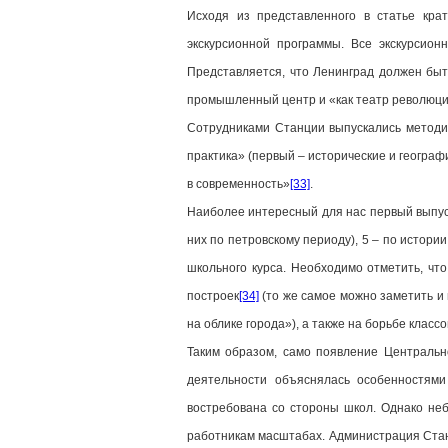
Исходя из представленного в статье кра
экскурсионной программы. Все экскурсио
Представляется, что Ленинград должен быть
промышленный центр и «как театр революц
Сотрудниками Станции выпускались методич
практика» (первый – исторические и географи
в современность»
[33]
.
Наиболее интересный для нас первый выпуск
них по петровскому периоду), 5 – по истор
школьного курса. Необходимо отметить, чт
построек
[34]
(то же самое можно заметить и 
на облике города»), а также на борьбе класс
Таким образом, само появление Центральн
деятельности объяснялась особенностям
востребована со стороны школ. Однако не
работникам масштабах. Администрация Стан