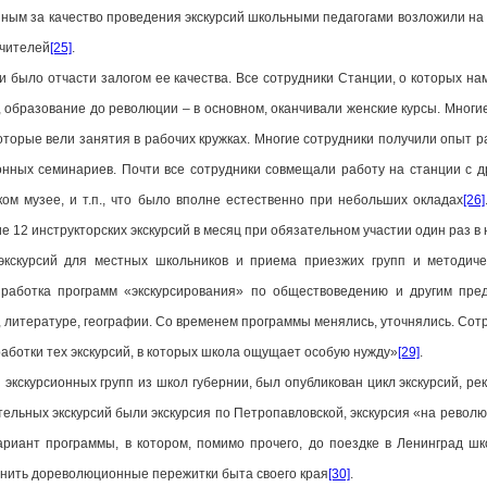
енным за качество проведения экскурсий школьными педагогами возложили н
учителей
[25]
.
 было отчасти залогом ее качества. Все сотрудники Станции, о которых на
образование до революции – в основном, оканчивали женские курсы. Многие
оторые вели занятия в рабочих кружках. Многие сотрудники получили опыт 
онных семинариев. Почти все сотрудники совмещали работу на станции с д
ком музее, и т.п., что было вполне естественно при небольших окладах
[26]
 12 инструкторских экскурсий в месяц при обязательном участии один раз в 
кскурсий для местных школьников и приема приезжих групп и методиче
зработка программ «экскурсирования» по обществоведению и другим пре
литературе, географии. Со временем программы менялись, уточнялись. Сотр
аботки тех экскурсий, в которых школа ощущает особую нужду»
[29]
.
я экскурсионных групп из школ губернии, был опубликован цикл экскурсий, 
ельных экскурсий были экскурсия по Петропавловской, экскурсия «на револю
ариант программы, в котором, помимо прочего, до поездке в Ленинград ш
нить дореволюционные пережитки быта своего края
[30]
.