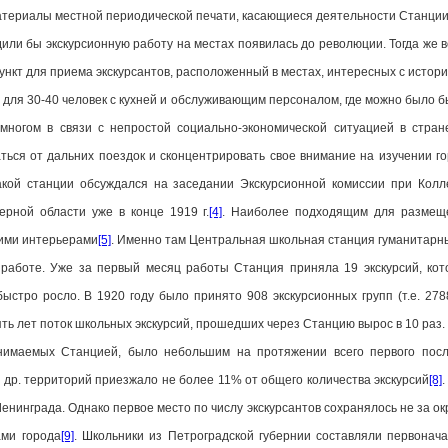
атериалы местной периодической печати, касающиеся деятельности Станции
или бы экскурсионную работу на местах появилась до революции. Тогда же в
нкт для приема экскурсантов, расположенный в местах, интересных с истори
для 30-40 человек с кухней и обслуживающим персоналом, где можно было б
многом в связи с непростой социально-экономической ситуацией в стра
ться от дальних поездок и сконцентрировать свое внимание на изучении го
акой станции обсуждался на заседании Экскурсионной комиссии при Кол
рной области уже в конце 1919 г.
[4]
. Наиболее подходящим для размещ
кими интерьерами
[5]
. Именно там Центральная школьная станция гуманитарных
к работе. Уже за первый месяц работы Станция приняла 19 экскурсий, ко
стро росло. В 1920 году было принято 908 экскурсионных групп (т.е. 27888
пять лет поток школьных экскурсий, прошедших через Станцию вырос в 10 раз.
инимаемых Станцией, было небольшим на протяжении всего первого пос
и др. территорий приезжало не более 11% от общего количества экскурсий
[8]
нинграда. Однако первое место по числу экскурсантов сохранялось не за ок
ами города
[9]
. Школьники из Петроградской губернии составляли первонач