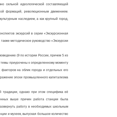
чно сильной идеологической составляющей
еной формаций, революционным движением.
культурным наследием, а как крупный город,
нспектов экскурсий в серии «Экскурсионная
а также методическое руководство «Экскурсии
оведению (9 по истории России, причем 5 из
се темы приурочены к определенному моменту
 факторов на облик города и отдельных его
«Отражение эпохи промышленного капитализма
й традиции, однако при этом специфика её
ченных выше причин работа станции была
развернуть работу в необходимых школьным
ции и музеев, выпуская большое количество