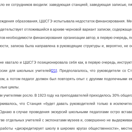
ло ее сотрудников входили: заведующая станцией, заведующая записью, пя
учреждения образования, ЦШСГЭ испытывала недостаток финансирования. 
идетельствует отложившийся в архиве черновой вариант записки, содержаще
ентов необходимости финансирования организации автор, в первую очередь, п
мости, записка была направлена в руководящие структуры и, вероятно, не
о не хватало и ЦШСГЭ позиционировала себя как, в первую очередь, инструк
рсии для школьных учителей
[21]
. Предполагалось, что руководители со С
ом, а потом педагог должен был повторять опыт с другими подопечными ем
елые циклы.
 учителями росло. В 1923 году на преподавателей приходилось 30% общего ч
ркивалось, что Станция «будет давать руководителей только в исключите
 Однако в случае проведения экскурсий школьными педагогами остро встав
ве отдельных учителей с экспонатами музеев и, совершенно не выдержива
й работы «дискредитирует школу в широких кругах общественности», местн