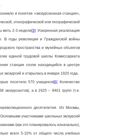
.
озникло и понятие «экскурсионная станция»,
ческой, этнографической или географической
ы жить 2-3 недели
[3]
. Ускоренная реализация
не. В годы революции и Гражданской войны
родского пространства и музейных объектов
легии единой трудовой школы Комиссариата
ения станции сочли находящийся в центре
 экскурсий и открылась в январе 1920 года.
торые посетило 570 учащихся
[6]
. Количество
 экскурсантов), а в 1925 – 9401 групп (т.е.
лереволюционного десятилетия. Из Москвы,
. Основными участниками школьных экскурсий
раинами (как это планировалось изначально),
ально всего 5-10% от общего числа учебных