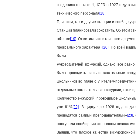
сведениях о штате ЦШСГЭ в 1927 году в чис
технического персонала
[18]
.
При этом, как и другие станции и вообще 
Станции планировали сократить. Об этом св
объеме
[19]
. Отметим, что в качестве аргум
программного характера»
[20]
. По всей види
были.
Руководителей экскурсий, однако, всё равн
была проводить лишь показательные экску
школьников во главе с учителем-предметник
отдельные показательные экскурсии, так и ц
Количество экскурсий, проводимое школьными
уже 81%
[22]
. В циркуляре 1928 года подче
проводятся самими преподавателями»
[23]
.
поступали сообщения «о полном незнакомст
Заявив, что плохое качество экскурсионно