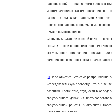
распоряжений с требованиями заявок, экску
многом начиналась как импровизация со сто
на наш взгляд, была, например, директива
однако, эти распоряжения были мало эффект
в музеи самостоятельно.
Сотрудники Станции в своей работе всячес
ЦШСГЭ – люди с дореволюционным образован
экскурсионной организации, в начале 1930-
изменившиеся запросы школы, начавшаяся р
[1]
Надо отметить, что само разграничение п
исследовательскую проблему. Это объясняе
развития. Кроме того, трудности в определ
экскурсионного движения противопоставл
экскурсионной работы. А активисты массо