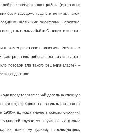
елей рос, экскурсионная работа (которая во
ений были заведомо трудноисполнимы. Такой,
роводимых школьными педагогами. Вероятно,
я иногда пытались обойти Станцию и попасть
м в любом разговоре с властями. Работники
Несмотря на востребованность и лояльность
ужило поводом для такого решения властей –
ее исследование
ериода представляет собой довольно сложную
 практик, особенно на начальных этапах их
 1930-х гг., когда сначала основоположники
тельностей глубокому изучению их в ходе
скурсии активному туризму, преследующему