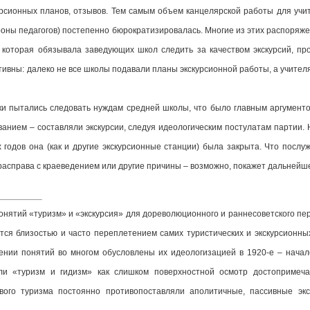
рсионных планов, отзывов. Тем самым объем канцелярской работы для учит
роны педагогов) постепенно бюрократизировалась. Многие из этих распоряж
, которая обязывала заведующих школ следить за качеством экскурсий, п
ивны: далеко не все школы подавали планы экскурсионной работы, а учител
ки пытались следовать нуждам средней школы, что было главным аргументо
ием – составляли экскурсии, следуя идеологическим постулатам партии. 
х годов она (как и другие экскурсионные станции) была закрыта. Что посл
асправа с краеведением или другие причины – возможно, покажет дальнейш
онятий «туризм» и «экскурсия» для дореволюционного и раннесоветского п
тся близостью и часто переплетением самих туристических и экскурсионных
ении понятий во многом обусловлены их идеологизацией в 1920-е – начале
яли «туризм и гидизм» как слишком поверхностной осмотр достопримеча
вого туризма постоянно противопоставляли аполитичные, пассивные эк