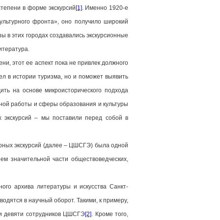
тепени в форме экскурсий
[1]
. Именно 1920-е
культурного фронта», оно получило широкий
зы в этих городах создавались экскурсионные
итература.
и, этот ее аспект пока не привлек должного
ел в истории туризма, но и поможет выявить
ить на основе микроисторического подхода
нной работы и сферы образования и культуры
 экскурсий – мы поставили перед собой в
рных экскурсий (далее – ЦШСГЭ) была одной
ием значительной части обществоведческих,
ого архива литературы и искусства Санкт-
одятся в научный оборот. Такими, к примеру,
ии девяти сотрудников ЦШСГЭ
[2]
. Кроме того,