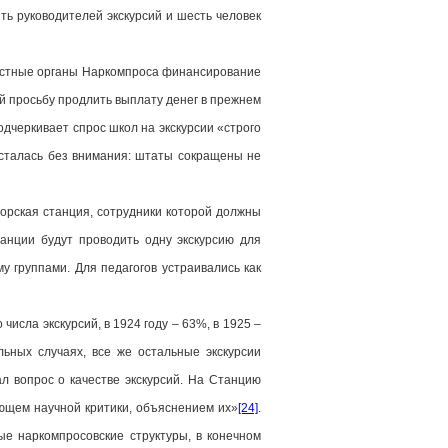
ть руководителей экскурсий и шесть человек
Местные органы Наркомпроса финансирование
й просьбу продлить выплату денег в прежнем
одчеркивает спрос школ на экскурсии «строго
 осталась без внимания: штаты сокращены не
торская станция, сотрудники которой должны
танции будут проводить одну экскурсию для
у группами. Для педагогов устраивались как
исла экскурсий, в 1924 году – 63%, в 1925 –
льных случаях, все же остальные экскурсии
ал вопрос о качестве экскурсий. На Станцию
ющем научной критики, объяснением их»
[24]
.
ые наркомпросовские структуры, в конечном