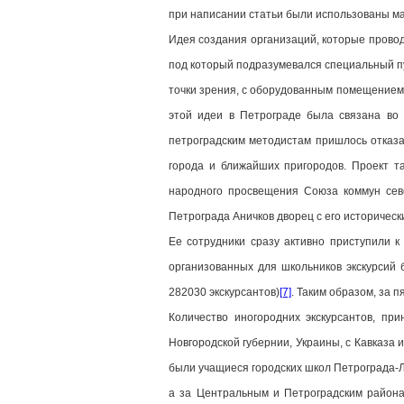
при написании статьи были использованы м
Идея создания организаций, которые провод
под который подразумевался специальный пу
точки зрения, с оборудованным помещением 
этой идеи в Петрограде была связана во 
петроградским методистам пришлось отказа
города и ближайших пригородов. Проект т
народного просвещения Союза коммун севе
Петрограда Аничков дворец с его историчес
Ее сотрудники сразу активно приступили 
организованных для школьников экскурсий бы
282030 экскурсантов)
[7]
. Таким образом, за 
Количество иногородних экскурсантов, пр
Новгородской губернии, Украины, с Кавказа 
были учащиеся городских школ Петрограда-Ле
а за Центральным и Петроградским район