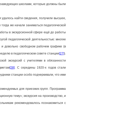
а заведующих школами, которые должны были
м удалось найти сведения, получили высшее,
 тогда же начали заниматься педагогической
работы в экскурсионной сфере ещё до работы
ругой педагогической деятельностью: многие
. и довольно свободном рабочем графике (в
неделю в педагогическом совете станции
[27]
).
ской экскурсий с учителями в обязанности
дметам
[28]
. С середины 1920-х годов стали
удники станции особо подчеркивали, что ими
рекомендуемых для приезжих групп. Программа
ционную тему»; экскурсия на производство, и
кольникам рекомендовалось познакомиться с