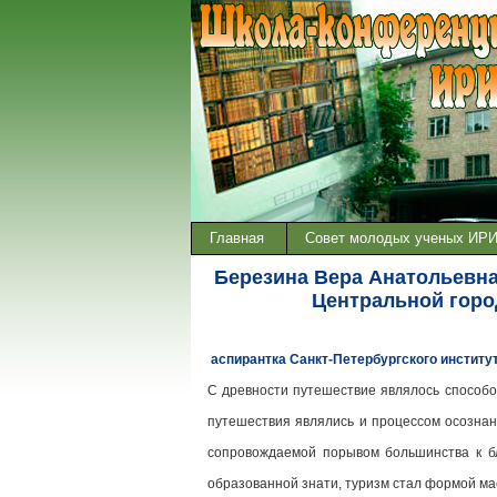
Главная
Совет молодых ученых ИР
Березина Вера Анатольевна
Центральной горо
аспирантка Санкт-Петербургского институ
С древности путешествие являлось способо
путешествия являлись и процессом осознан
сопровождаемой порывом большинства к бл
образованной знати, туризм стал формой ма