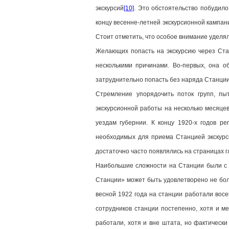
экскурсий
[10]
. Это обстоятельство побудило
концу весенне-летней экскурсионной кампан
Стоит отметить, что особое внимание уделя
Желающих попасть на экскурсию через Ста
несколькими причинами. Во-первых, она о
затруднительно попасть без наряда Станции.
Стремление упорядочить поток групп, пы
экскурсионной работы на несколько месяцев
уездам губернии. К концу 1920-х годов ре
необходимых для приема Станцией экскурси
достаточно часто появлялись на страницах г
Наибольшие сложности на Станции были с п
Станции» может быть удовлетворено не бо
весной 1922 года на станции работали восе
сотрудников станции постепенно, хотя и м
работали, хотя и вне штата, но фактически