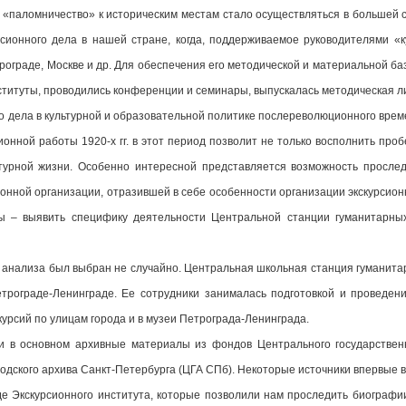
«паломничество» к историческим местам стало осуществляться в большей с
сионного дела в нашей стране, когда, поддерживаемое руководителями «
рограде, Москве и др. Для обеспечения его методической и материальной ба
ституты, проводились конференции и семинары, выпускалась методическая л
о дела в культурной и образовательной политике послереволюционного времен
онной работы 1920-х гг. в этот период позволит не только восполнить проб
турной жизни. Особенно интересной представляется возможность прослед
онной организации, отразившей в себе особенности организации экскурсио
ы – выявить специфику деятельности Центральной станции гуманитарных
 анализа был выбран не случайно. Центральная школьная станция гуманита
трограде-Ленинграде. Ее сотрудники занималась подготовкой и проведен
урсий по улицам города и в музеи Петрограда-Ленинграда.
 в основном архивные материалы из фондов Центрального государственн
дского архива Санкт-Петербурга (ЦГА СПб). Некоторые источники впервые вв
е Экскурсионного института, которые позволили нам проследить биограф