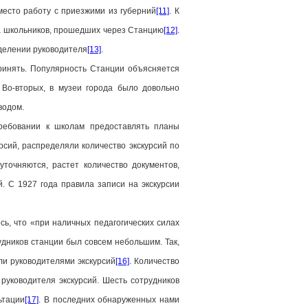
место работу с приезжими из губерний
[11]
. К
ла школьников, прошедших через Станцию
[12]
.
ыделении руководителя
[13]
.
ринять. Популярность Станции объясняется
 Во-вторых, в музеи города было довольно
водом.
требовании к школам предоставлять планы
рсий, распределяли количество экскурсий по
уточняются, растет количество документов,
. С 1927 года правила записи на экскурсии
ь, что «при наличных педагогических силах
рудников станции был совсем небольшим. Так,
ли руководителями экскурсий
[16]
. Количество
руководителя экскурсий. Шесть сотрудников
ьтации
[17]
. В последних обнаруженных нами