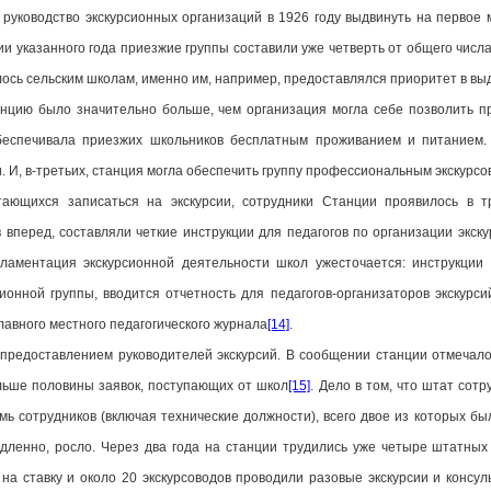
 руководство экскурсионных организаций в 1926 году выдвинуть на первое 
ии указанного года приезжие группы составили уже четверть от общего чис
лось сельским школам, именно им, например, предоставлялся приоритет в в
нцию было значительно больше, чем организация могла себе позволить п
беспечивала приезжих школьников бесплатным проживанием и питанием.
 И, в-третьих, станция могла обеспечить группу профессиональным экскурсо
тающихся записаться на экскурсии, сотрудники Станции проявилось в 
 вперед, составляли четкие инструкции для педагогов по организации экску
гламентация экскурсионной деятельности школ ужесточается: инструкции 
онной группы, вводится отчетность для педагогов-организаторов экскурсий
лавного местного педагогического журнала
[14]
.
редоставлением руководителей экскурсий. В сообщении станции отмечалос
льше половины заявок, поступающих от школ
[15]
. Дело в том, что штат сот
мь сотрудников (включая технические должности), всего двое из которых бы
едленно, росло. Через два года на станции трудились уже четыре штатных 
 на ставку и около 20 экскурсоводов проводили разовые экскурсии и консул