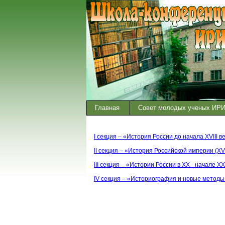
Главная
Совет молодых ученых ИР
I секция – «История России до начала XVIII в
II секция – «История Российской империи (XVIII
III секция – «Истории России в XX - начале XXI
IV секция – «Историография и новые методы