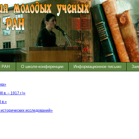
И РАН
О школе-конференции
Информационное письмо
Зая
ека»
 в. – 1917 г.)»
 в.»
 исторических исследований»