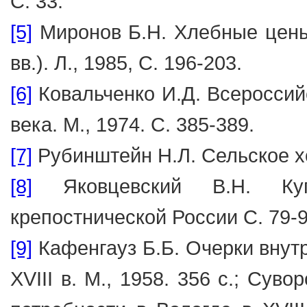
С. 33.
[5]
Миронов Б.Н. Хлебные цены 
вв.). Л., 1985, С. 196-203.
[6]
Ковальченко И.Д. Всероссийс
века. М., 1974. С. 385-389.
[7]
Рубинштейн Н.Л. Сельское х
[8]
Яковцевский В.Н. Куп
крепостнической России С. 79-9
[9]
Кафенгауз Б.Б. Очерки внут
XVIII в. М., 1958. 356 с.; Су