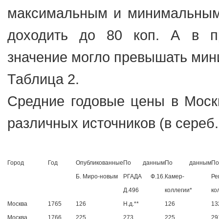
максимальным и минимальным 
доходить до 80 коп. А в п
значение могло превышать мин
Таблица 2.
Средние годовые цены в Моск
различных источников (в сереб. 
Город
Год
Опубликованные
По данным
По данным
П
Б. Миро-новым
РГАДА Ф.16.
Камер-
Ре
Д.496
коллегии*
ко
Москва
1765
126
Н.д.**
126
13
Москва
1766
225
273
225
29