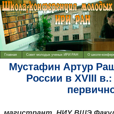
Главная
Совет молодых ученых ИРИ РАН
О школе-конфер
Мустафин Артур Ра
России в XVIII в
первично
магистрант
НИУ ВШЭ Факу