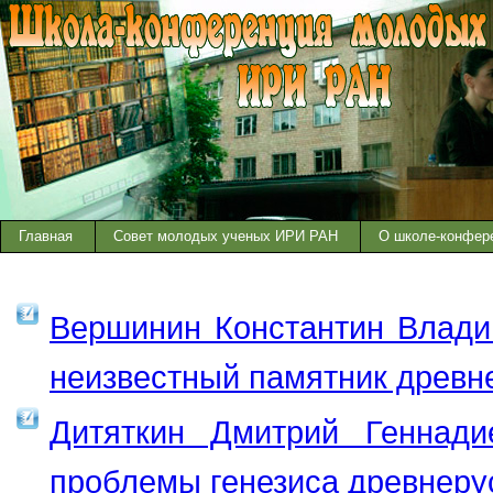
Главная
Совет молодых ученых ИРИ РАН
О школе-конфер
Вершинин Константин Владим
неизвестный памятник древн
Дитяткин Дмитрий Геннади
проблемы генезиса древнерус